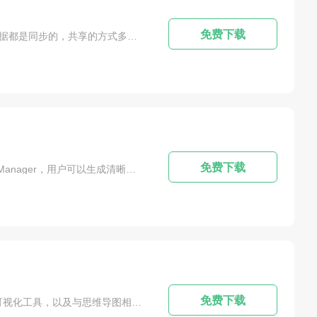
免费下载
软件简介：MindManager 21是一个非常强大的思维导图模拟软件，它支持一侧创作和多侧同步。所有平台上的数据都是同步的，共享的方式多种多样，随时随地都可以实现。它还支持快捷键、编辑样式和插入标记的视图，甚至可以自定义快速样式，并且完全可以使用样式编辑器来定制快速样式，区分这个主题更加简单方便，这样可以为用户带来良好的服务体验!PS：本站为大家带来的是MindManager21【思维导图软件2021】简...
免费下载
软件简介：MindManager是一款思维导图软件，可以帮助用户创建、组织和可视化复杂的想法和信息。使用MindManager，用户可以生成清晰、结构化的思维导图，帮助自己和团队更好地理解和管理信息。PS:溜溜软件中心为各位小伙伴提供到的【MindManager 2022中文官方版（未破解）】软件下载，欢迎广大爱好者、设计师朋友们前来下载安装使用~！MindManager 2022主要功能：生成思维导图:M...
免费下载
软件简介：MindjetMindManager是一款全球流行的思维导图软件。MindjetMindManager能够向用户提供丰富的可视化工具，以及与思维导图相关的绘图工具。使用这个工具，你可以随意地把你所有的想法和你所学的内容都转换成 MindjetMindManager的空白模板，从而更易于理解。MindManager2021全新思维导图工具，具有独创性的工作经验和丰富的功能，方便用户进行办公；简洁、大...