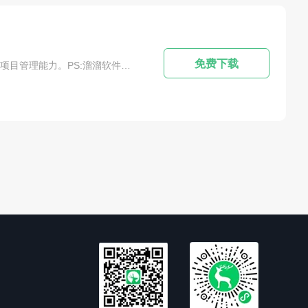
免费下载
软件简介：MindManager 2018是一款思维导图软件，可以帮助用户快速组织和表达自己的想法，提高工作效率和项目管理能力。PS:溜溜软件中心为各位小伙伴提供到的【MindManager 2018_免费版_试用版_官网版】软件下载，欢迎广大爱好者、设计师朋友们前来下载安装使用~！MindManager 2018重要功能：创建地图:MindManager 2018允许用户轻松创建各种类型的思维导图，包括流...