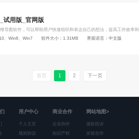
免费版_试用版_官网版
10、Win8、Win7
软件大小：1.31MB
界面语言：中文版
首页
1
2
下一页
们
用户中心
商业合作
网站地图>
们
个人主页
企业协作
侵权投诉
告
规则协议
知识产权
友链合作