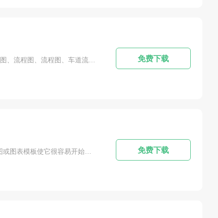
免费下载
软件简介：MindManager 2018版本采用了全新的简体中文UI界面，除了性能提升外，还新增了平面图、优先级视图、流程图、流程图、车道流程图、概念图、关键路径跟踪等功能。此外，MindManager 2018还对一些小细节进行了改进，比如空模板和功能模板、超链接和附件等，一位用户带来了700多张新的主题图片，为主题增添了视觉风格。这些图像都可以很容易地调整大小，而不会损失图像质量。改进的甘特图提供了更...
免费下载
软件简介：无论你想要头脑风暴，计划一个项目，设计一个时间表，概述一个战略，MindManager内置的思维导图或图表模板使它很容易开始。因为MindManager是快速和非线性的，就像你的大脑一样，它使你的办公室变得有趣和简单。您可以捕捉，评估和组织的想法和信息在闪电般的速度，所有在一个平滑的界面。无缝地将相关文档、工具等从网站、应用程序、平台和人员添加到您的思维导图中，而无需切换窗口、分割屏幕或手动复制信...