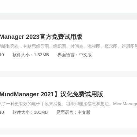
必备软件
MindManager
PASS
onenote
ABBYY
7-
FileView
Tableau Desktop
draw.io
NET Framework
UltraISO
print conductor
power bi
Adobe LiveCycle Desig
Smartdraw
quickbooks
Windows PE
Adobe RoboHelp
anager 2023官方免费试用版
Processor
其他办公软件
其他系统软件
10
软件大小：1.53MB
界面语言：中文版
et MindManager 2021】汉化免费试用版
10
软件大小：301MB
界面语言：中文版