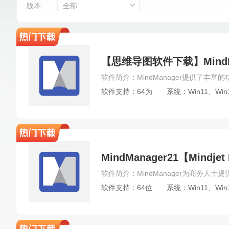
Windows电脑系统
Amos
pdfFactory
电脑
版本:
全部
VMware Workstation
EasyRecovery
Endnote
TeamViewer
Process Lasso
Sublime Text
Articulate Storyline
AppScan
Burp Suite
【思维导图软件下载】MindM
Adobe Presenter
NI DIAdem
Atlantis Word 
软件支持：64为
系统：Win11、Win
MindManager21【Mindj
软件支持：64位
系统：Win11、Win