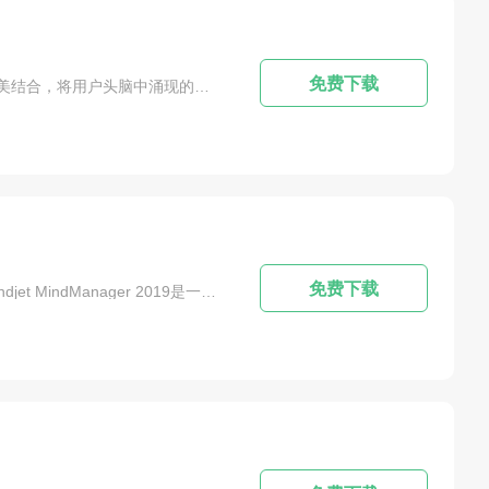
免费下载
软件简介：mindmanager2021破解版是一款非常实用、功能强大的思维导图仿真软件。图解思维与软件本身的完美结合，将用户头脑中涌现的想法、计划、流程等付诸行动，可获得简洁直观的视图，容易捕捉、有条理地处理和组织信息，有效地提高团队成员的协作能力，提高项目团队的工作效率。通过可以在 word、 Excel、 PowerPoint和 PowerPoint等地方快速导入或导出数据。您还可以在共享可视环境中跟...
免费下载
软件简介：加拿大Corel公司著名思维导图软件MindManager更新至2019版，2019版自带简体中文，无需汉化!Mindjet MindManager 2019是一款多功能思维导图软件，就像一块虚拟的白板，只需通过单一视图来组织头脑风暴，捕捉想法，交流规划信息，具有其他软件无法比拟的项目管理和商业规划的高级功能。它可以用来创建思维导图和可视化框架，组织管理信息，促进商业项目，制定学习计划和时间表，以...