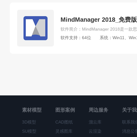
MindManager 2018_
软件支持：64位
系统：Win11、Win
素材模型
图形案例
周边服务
关于我
3D模型
CAD图纸
溜云库
联系我
SU模型
灵感图库
云渲染
消息公