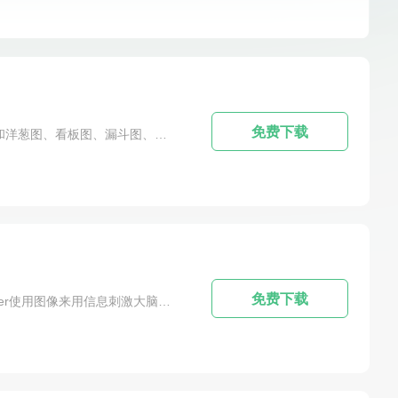
Zip
stata
Outlook
DirectX Repair
EditPlus
ToDesk
Nvivo
Figma
trados
ner
Publisher
Adobe Captivate
Revo Uninstaller
quarkxpress
SmartSHOW 3D
Geekbench
免费下载
软件简介：MindManager提供了丰富的功能和亮点，包括思维导图、组织图、时间表、流程图、概念图、维恩图和洋葱图、看板图、漏斗图、矩阵图等等。您可以在一个地方对想法和信息进行组织和分类，并在共享的可视化环境中跟踪可交付成果、截止日期、优先级、资源、依赖关系等。PS:溜溜软件中心为各位小伙伴提供到的是【思维导图软件下载】MindManager 2023官方免费试用版软件下载，欢迎广大爱好者、设计师朋友们前...
免费下载
软件简介：MindManager为商务人士提供了一种更有效的电子手段来捕捉、组织和连接信息和想法。MindManager使用图像来用信息刺激大脑的两个半球，它的编辑界面允许用户通过视觉速记”来创建和交流想法和信息。它设计了一个自然和直接的工作环境，与人们的思维方式一致，从而减少你的时间，精力，压力，从而提高你的生产力。其简洁、直观、灵活的界面，合理的流水线式沟通，独特的创新灵感触发机制，最终对项...