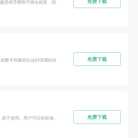
免费下载
软件简介：MindManager 2020是一个多语言版本，带有简体中文，是一个功能强大的信息管理工具，用户可以创建思维导图和可视化框架，组织管理信息，推进商业项目，还可以用它来制定学习计划和进度，展示各种信息等内容。解开信息的来龙去脉，利用它的影响，以前所未有的方式激发你的创造力，指导你的行动，推动你的业务，并决定你的成功。PS:溜溜软件中心为各位小伙伴提供到的【官方正版】MindManager2020免...
免费下载
软件简介：在MindManager202中，您可以创建内容丰富的可视化，绘制不同想法之间的直接关系，为重要信息添加数字和颜色以达到强调的目的，使用边界将相似的想法分组，并插入图标和图片以方便自己和他人浏览更大的图片。同时，它也有很多内置的示例模板，我们可以直接参考，十之方便，有很多材料可供我们添加，让我们动动小手就可以快速制作出精致的思维导图，并且会上手，不用担心做不到的问题。其简洁、直观、灵活、可伸缩的界...
免费下载
软件简介：MindManager是一款思维导图软件，可以帮助用户创建、组织和呈现复杂的信息和想法。友好的界面，易于使用。用户可以轻松地创建思维导图，添加主题和子主题，并使用各种颜色，形状和图标来表达不同的想法和信息。提供丰富的思维导图模板，涵盖各种领域和行业。用户可以根据自己的需求选择合适的模板，并快速创建满足自己需求的思维导图。PS:溜溜软件中心为各位小伙伴提供到的【MindManager 2022思维导...