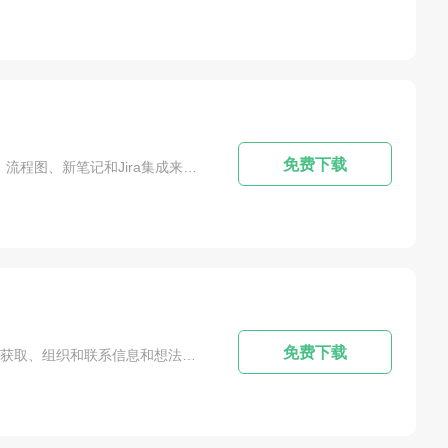
免费下载
软件简介：MindManager是一个思维导图工具，帮助用户组织和表达发散性思维。它使用动态可视化、思维导图、流程图、新笔记和Jira集成来增强团队能力。MindManager运用图形与图像并重的技巧，以相互从属的关系和相关的层次图来展示各层次主题之间的关系，并在主题关键词与图像、颜色等之间建立记忆联系。它充分利用左右脑的功能，利用记忆、阅读、思考的规律，帮助人们平衡科学与艺术、逻辑与想象的发展，从而开启人...
免费下载
软件简介：MindManager 2017是一个可视化工具，可用于头脑风暴和计划。为商务人士提供更有效的电子手段来获取、组织和联系信息和想法。MindManager使用一种图像思维方法，允许信息同时刺激大脑的两个半球，它的编辑界面允许用户通过图像速记”来创造和交流想法和信息。PS:溜溜软件中心为各位小伙伴提供到的【MindManager2017官方正式试用版（未破解 30天试用）】软件下载，欢迎...