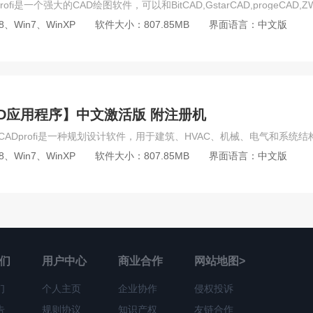
io
NET Framework
EditPlus
ToDesk
Nvivo
Figma
8、Win7、WinXP
软件大小：807.85MB
界面语言：中文版
wer bi
Adobe LiveCycle Designer
Publisher
Adobe Captiva
ows PE
Adobe RoboHelp
quarkxpress
SmartSHOW 3D
系统软件
SolidWorks
MSC全家桶
UG NX
PTC Creo
dio
Midas NFX
proteus
Cadence
Coreform Cubit
化CAD应用程序】中文激活版 附注册机
er
CFD
midas Gen
TrunCAD
Virtual Breadboard
A
ANSYS
其他工业软件
Aspen Plus
Tecplot
Zemax
8、Win7、WinXP
软件大小：807.85MB
界面语言：中文版
hop注册机
草图大师Sketchup注册机
SolidWorks注册机
May
Autodesk Inventor注册机
Audition注册机
ACDSee注册机
D
ign注册机
Flash注册机
Fireworks注册机
Animate注册机
utoCAD Mac版
Lightroom Mac版
Adobe After Effects Mac版
gn Mac版
Adobe Audition Mac版
sketch for Mac版
Media En
们
用户中心
商业合作
网站地图>
Dimension Mac版
UG NX Mac版
ACDSee Mac版
Adobe An
们
个人主页
企业协作
侵权投诉
他软件
Marvelous Designer Mac版
Fireworks Mac版
Adobe 
告
规则协议
知识产权
友链合作