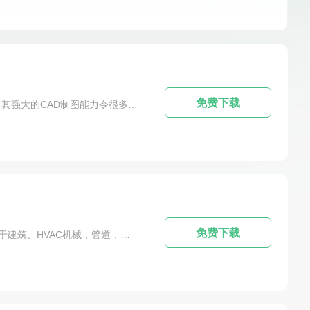
nverter
rizomuv
AutoCAD Plant 3D
PixPlant
oGun
Adobe Dimension
AutoDWG DWGSee
P 3D
Substance Designer
Substance 3D Sampler
BOX
SpeedTree Modeler
Poser
CNCKAD
odo
SimLab Composer
Adobe Fuse
免费下载
软件简介：CADprofi 2022的简介：CADprofi2022是一款非常好用的专业绘图软件，也是该系列软件的最新版本，其强大的CAD制图能力令很多用户十分喜爱，几乎从事相关工作的人员都会来选择此软件进行使用。本软件可完美支持使用者对导管的使用，无论是完头管还是头管，交叉弯管或T弯均可支撑，同时软件也可进行移位智能连接功能，使用者移除某个符号后，软件将自动连接前和后两个符号，以便工作。这将更方便我们进行...
VariCAD
DesignCAD
iC3D Suite
eler
Vectorworks
CAD建筑版
CAD机械版
be InDesign
Adobe Experience Design
SketchBook
conWorkshop
PhotoScape
photoshop elements
DrawPad
Adobe FrameMaker
CorelCAD
dibang Paint
SpeedGrade
PhotoLine
免费下载
软件简介：CADprofi 2022的软件介绍：cadprofi2022是一款功能十分强大和实用的参数化CAD应用程序，它可用于建筑、HVAC机械，管道，暖气设备，通风系统，电力供应系统等项目的高效解决方案，利用CAD软件增加对用户CAD软件的增强扩展能力。软件主要由CADprofi机械、建筑、暖通空调、管道、电器四大功能板块组成，在这些机器组件中，有一整套标准的零件、钢件和其它钢材产品(根据当地标准和国际...
Xara Designer
VRay for 3Dmax
D5 Render
Marmoset Toolbag
a for C4D
VRay for Revit
HDR Light Studio