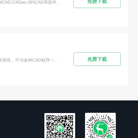
trados
TeamViewer
Process Lasso
免费下载
软件简介：CADprofi 2020的简介：cadprofi是一个强大的CAD绘图软件，可以和BitCAD,GstarCAD,progeCAD,ZWCAD,CADian,IBSCAD等软件进行协作。能通过软件间的相互配合来完成建筑及机械设计，并能绘制建筑物内的电气设备、暖气通道、管道走向等。能以最小的成本完成设计。利用高级的命令功能，将元素和对象库都发挥到了极限，进一步满足了各行各业用户的需求。与同类软件相...
te
Revo Uninstaller
Articulate Storyline
AppScan
Geekbench
Adobe Presenter
NI DIAdem
Catia
Mastercam
Eplan
Autodesk Inventor
博途
STAAD.Pro
Automation Studio
TracePro
rtCAM
eviews
Geomagic
Materials Studio
免费下载
软件简介：CADprofi 2020的软件介绍：CADprofi是一种规划设计软件，用于建筑、HVAC、机械、电气和系统结构系统，可与各种CAD程序一起使用。它被开发成一种主要用于二维和等距绘图的工具。根据各行业众多厂商不断更新的对象库，对3D设计也很有帮助。它是一个专业的参数CAD应用程序，可以帮助您大大加快设计，拥有丰富的标准化部件、钢配件等钢制品(基于当地标准和国际标准)。该数据库包括螺栓、螺钉、垫圈...
nTopology
AutoCAD注册机
3Dmax注册机
a注册机
Adobe Illustrator注册机
Premiere注册机
reamweaver注册机
Rhino注册机
Lightroom注册机
Poser注册机
Adobe Dimension注册机
Final Cut Pro X
Premiere Mac版
Maya Mac版
coder Mac版
Rhino Mac版
DreamWeaver Mac版
imate Mac版
Keynote for Mac版
Prelude Mac版
Character Animator Mac版