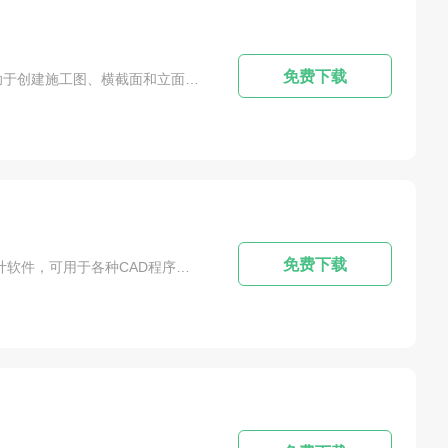
渲染器
溜溜官方软件
PotPlayer
Altium Designer
Studio
mathematica
NI DIADEM
其他设计软件
式工厂
OBS Studio
Vegas
Nuke
vmix
免费下载
软件简介：CADprofi 2021的简介：CADprofi2021是建筑师和工程师应用最广泛的专业CAD绘图软件。该软件有助于创建施工图、横截面和立面图，并允许绘制墙壁、插入门窗、创建建筑尺寸和说明，以及家具和其他设备库中的对象。主要用于建筑、管道、水暖设施、通风系统等不同的建筑方案设计。软件兼容性强，可兼容其他不同的CAD绘图软件，实现共同操作。与上一版相比，新的cadprofi2021功能得到了全面升...
be Prelude
Premiere Rush
Adobe Ultra
VideoPad
Combustion
其他视频软件
Adobe GoLive
其他网页软件
LightRoom
pixelmash
FastStone Image Viewer
其他图片软件
Navisworks
鸿业
Home Designer
其他建筑软件
Adobe Audition
Media Encoder
免费下载
软件简介：CADprofi 2021的软件介绍：CADprofi是一款作用于建筑、HVAC、机械、电气和构架系统的规划和设计软件，可用于各种CAD程序。这是一款工具，主要用于2-D和等距图。在各个行业，许多厂商都在不断更新目标库，这对于三维设计是非常有用的。这是一款专业的参数化CAD应用程序，可以极大地提高你的设计速度，并拥有一系列丰富的标准化组件，钢件和其它钢材产品(根据地方标准和国际标准)。这个库房包含...
EZ CD Audio Converter
wavepad
Express burn
e
Adobe Flash
Live2D
Houdini
TVPaint
件
Cartoon Animator
Moho
Microsoft Office
 Reader
CleverPDF
Windows电脑系统
Amos
ctX Repair
VMware Workstation
EasyRecovery