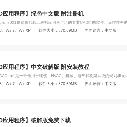
larisse
Artlantis
The Foundry Katana
RenderMan
其他
bartender
MedCalc
lingo
SlySoft CloneCD
Barcode 
化CAD应用程序】绿色中文版 附注册机
Resolume
Bandicam
会声会影
Camtasia Studio
格
ck
Windows Movie Maker
Adobe Encore
KMPlayer
Ado
8、Win7、WinXP
软件大小：870.69MB
界面语言：中文版
e Edit
Debut
Movavi Slideshow Maker
Premiere Elements
s
Adobe Muse
Adobe Contribute
WYSIWYG Web Builder
AD迷你看图
SnagIt
pixillion
DxO
PhotoFiltre Studio
cass
Plaxis
酷家乐
浩辰CAD
中望CAD
PKPM
数化CAD应用程序】中文破解版 附安装教程
f Architect
ProgeCAD
ETABS
Archicad
archline.xp
FL Studio
Pro Tools
Earmaster
Melodyne
Vocaloid
8、Win7、WinXP
软件大小：870.69MB
界面语言：中文版
Pad
其他音频软件
Audacity
Ableton Live
Adobe Animat
 Animator
EmberGen
Toon Boom
sayatoo
其他动画软
isio
SPSS
PPT
WinRAR
origin
Project
Acrobat
PASS
onenote
ABBYY
7-Zip
stata
Outlook
Dire
化CAD应用程序】破解版免费下载