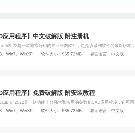
or
Substance 3D Painter
Marvelous Designer
Acme CAD Co
io
Substance 3D Designer
AutoCAD MEP
magics
Top
eDrawings
Pano2VR
designdoll
Mari
AutoCAD MA
iew
Plasticity
ABViewer
Alias
catia composer
MUD
化CAD应用程序】中文破解版 附注册机
r
Esri CityEngine
MatrixGold
ArtiosCAD
vero visi
M
terial
Ultimate
BricsCAD
SoftImage
AutoCAD P&ID
8、Win7、WinXP
软件大小：965.72MB
界面语言：中文版
pe
Nevercenter Silo
3DCoat
ReCap
Substance 3D Mod
Photoshop
FireAlpaca
Adobe Illustrator
CorelDraw
Ado
ET服装设计
Painter
Procreate
ChemDraw
Axialis I
mage Enhancer
FreeHand
Affinity Designer
Adobe InCopy
数化CAD应用程序】免费破解版 附安装教程
S-Spline
CAD迷你画图
Affinity Photo
opencanvas
Me
Luminar Neo
Topaz全家桶
ON1 Effects
其他平面软件
8、Win7、WinXP
软件大小：965.72MB
界面语言：中文版
orona for 3dmax
Lumion
VRay for SketchUp
Octane渲染器
ld
VRay for C4D
VRay for Rhino
VRay for Maya
Coron