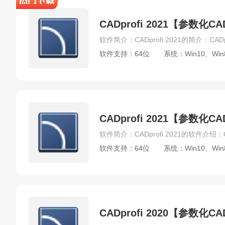
Thea For Rhino
FStorm Render for 3dmax
C
Faststone Capture
Global Mapper
DIALux
CADprofi 2021【参数
Adobe Premiere
Edius
Adobe After Effects
Shotgun RV
Mocha
LRTimelapse
PFTra
软件支持：64位
系统：Win10、Win
gilisoft video editor
Magic Bullet Suite
Subtitl
AquaSoft
DreamWeaver
Axure
FireWork
ACDSee
CAD快速看图
Adobe Bridge
C
天正CAD
Autodesk Revit
ArcGIS
南方测绘
CADprofi 2021【参
AutoCAD Civil 3D
Fuzor
Twinmotion
Chie
Nero
quicktime
iZotope
Cubase SX
软件支持：64位
系统：Win10、Win
SoundBooth
DeskFX
SoundTap
Record
BluffTitler
MMD
MotionBuilder
Character
Adobe Acrobat
Excel
Word
Minitab
V
pdfFactory
电脑必备软件
MindManager
CADprofi 2020【参数