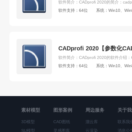
Endnote
FileView
Tableau Desktop
draw.
软件支持：64位
系统：Win10、Win
Sublime Text
UltraISO
print conductor
po
Burp Suite
Smartdraw
quickbooks
Wind
Atlantis Word Processor
其他办公软件
其他
Pro/Engineer
Multisim
Abaqus
Robotstu
CADprofi 2020【参数
PowerMill
Adams
GibbsCAM
Pix4Dmapp
Autodesk VRED Design
vericut
Moldflow
软件支持：64位
系统：Win10、Win
Office注册机
Autodesk Revit注册机
Photos
Cinema 4D注册机
Adobe After Effects注册机
Zbrush注册机
Altium Designer注册机
InDes
Photoshop Mac版
Adobe Illustrator Mac版
A
SketchUp Mac版
Cinema 4D Mac版
InDesi
素材模型
图形案例
周边服务
关于我
Adobe Bridge Mac版
ZBrush Mac版
Adobe 
3D模型
CAD图纸
溜云库
联系我
Experience Design Mac版
Principle
Mac 其
SU模型
灵感图库
云渲染
消息公