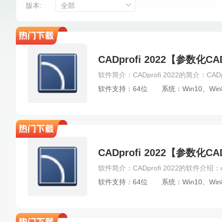
Substance Painter
AutoCAD LT
World Creat
版本:
全部
nanoCAD
BodyPaint
文泰刻绘
DAZ Stud
Geometric Glovius
contextcapture
solidedge
CAXA 3D
COMSOL Multiphysics
DWG TrueV
CADprofi 2022【参数
Pmxeditor
Substance 3D Stager
Quixel Mixe
Golden Software Surfer
CADprofi
Bitmap2ma
软件支持：64位
系统：Win10、Win
LightWave 3D
Substance Alchemist
FlowSca
CAD电气版
CAD精简版
其他3D建模软件
capture one
CLO Standalone
CameraRaw
Sigmaplot
Rebelle
PageMaker
Aiarty I
CADprofi 2022【参
Corel PaintShop
ImageReady
FontLab VI
Affinity Publisher
PhotoWorks
Adobe Fresco
软件支持：64位
系统：Win10、Win
Thea For SketchUp
Enscape for Sketchup
C
Redshift【红移渲染器】
chaos vantage
Arno