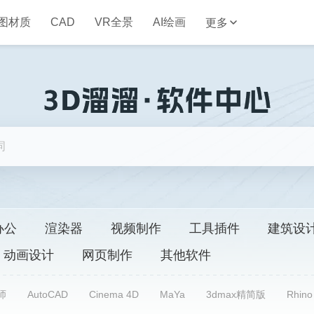
图材质
CAD
VR全景
AI绘画
更多
办公
渲染器
视频制作
工具插件
建筑设
动画设计
网页制作
其他软件
师
AutoCAD
Cinema 4D
MaYa
3dmax精简版
Rhino