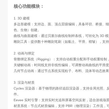
核心功能模块：
1. 3D 建模
多边形建模：支持边、面、顶点层级编辑，具备环切、桥接、细
色、生物）创建。
曲线与曲面建模：通过贝塞尔曲线绘制样条线，可转化为 3D 
雕刻工具：提供数十种雕刻笔刷（如黏土、平滑、褶皱），支持高
2. 动画与绑定
骨骼绑定系统（Rigging）：支持自动权重分配和手动权重绘制，
关键帧动画：时间线支持非线性编辑，可调整动画曲线的平滑度
几何节点动画：通过节点系统实现粒子、布料、流体等动态效果
3. 渲染与材质
Cycles 渲染器：基于物理的路径追踪渲染器，支持全局光照、
件。
Eevee 实时引擎：支持实时光追和屏幕空间反射，适合游戏场
材质系统：节点式材质编辑，支持 PBR（物理渲染）工作流，可导入 S