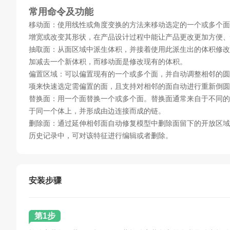
常用命令及功能
移动面：使用线性或角度变换的方法来移动选定的一个或多个面
增宽或改变其形状，在产品设计过程中能让产品更改更加方便、
抽取面：从面区域中派生体积，并接着使用此派生出的体积修改
加减去一个新体积，而移动面是修改现有的体积。
偏置区域：可以偏置现有的一个或多个面，并自动调整相邻的圆
项来快速选定需偏置的面，且支持对相邻的面自动进行重新倒圆
替换面：用一个面替换一个或多个面。替换面通常来自于不同的
于同一个体上，并形成由边连接而成的链。
删除面：通过延伸相邻面自动修复模型中删除面留下的开放区域
历史记录中，可对该特征进行编辑或者删除。
安装步骤
第1步