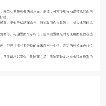
，并自动调整相邻的圆角面。例如，可方便地移动皮带轮的面来
快捷。
模型。类似于移动面命令，但抽取面命令是添加、减去或同时添
角面等。与偏置面命令相比，使用偏置区域时可使用面查找器选
。
体，但也可能和要替换的面来自同一个体。选定的替换面必须位
，且保留相邻圆角。删除面之后，删除面特征将会出现在模型的