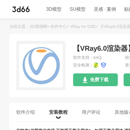
3D模型
SU模型
灵感 · 案例
贴
当前位置：
3D溜溜网>
软件中心>
VRay for C4D>
【VRay6.0渲染器】
【VRay6.0渲染器】V
软件支持：64位
软
安全检测：
更
免费下载
软件介绍
安装教程
用户评论
其他版