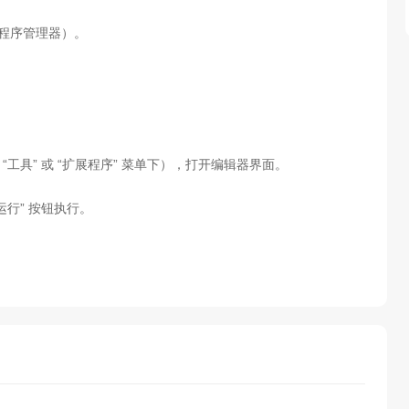
展程序管理器）。
能位于 “工具” 或 “扩展程序” 菜单下），打开编辑器界面。
运行” 按钮执行。