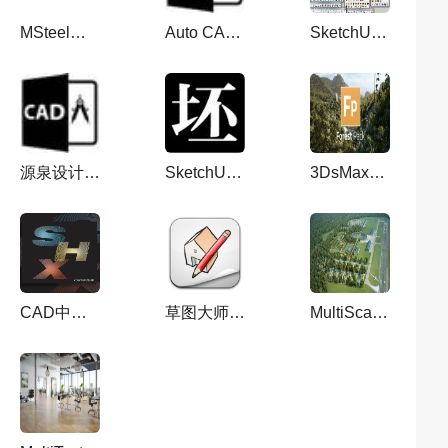
MSteel批打印软件 v2024（附安装教程）最新免费中文版
Auto CAD源泉插件YQArch6.6.2支持CAD2004-2020建筑设计制图插件
SketchUP草图大师常用插件库
源泉设计6.7.4b_CAD源泉设计插件 中文免费版
SketchUp坯子库 v3.2.6（草图大师su插件下载）官方正式版
3DsMax树木插件：ForestPack Pro v6.2.1 For 2018-2020破解版
CAD中英文字体大全_字库
草图大师版本转换器 v2022 for SU3-SU2022【SU版本转换器】免费版
MultiScatter 1.630 for 3DS Max 2024英文破解版