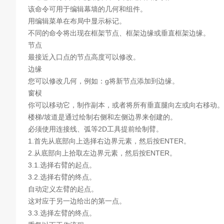
该命令可用于编辑幕墙的几何和组件。
用编辑菜单在布局中显示标记。
不同的命令将出现在框架节点、框架边缘或垂直框架边缘。
节点
最接近入口点的节点高度可以修改。
边缘
您可以修改几何，例如：g将新节点添加到边缘。
窗棂
你可以移动它，制作副本，或者将所有垂直腿向左或向右移动。
楼梯/坡道是通过绘制右侧和左侧边界来创建的。
必须使用连接线、弧等2D工具提前绘制臂。
1.首先从底部向上选择右边界元素，然后按ENTER。
2.从底部向上拾取左边界元素，然后按ENTER。
3.1.选择右臂的起点。
3.2.选择右臂的终点。
自动定义左臂的起点。
这对应于另一边给出的第一点。
3.3.选择左臂的终点。