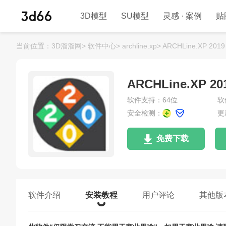
3D模型
SU模型
灵感 · 案例
贴
当前位置：
3D溜溜网>
软件中心>
archline.xp>
ARCHLine.XP
ARCHLine.X
软件支持：64位
软
安全检测：
更
免费下载
软件介绍
安装教程
用户评论
其他版