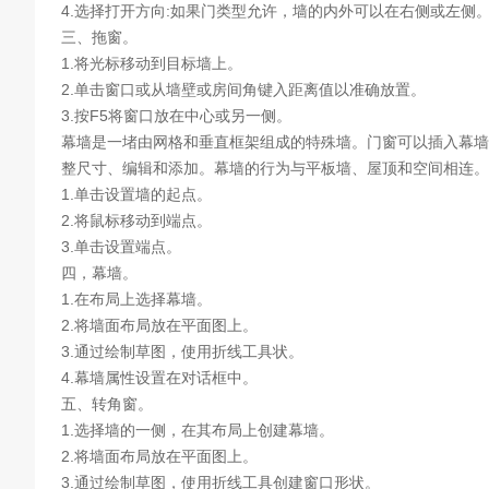
4.选择打开方向:如果门类型允许，墙的内外可以在右侧或左侧
三、拖窗。
1.将光标移动到目标墙上。
2.单击窗口或从墙壁或房间角键入距离值以准确放置。
3.按F5将窗口放在中心或另一侧。
幕墙是一堵由网格和垂直框架组成的特殊墙。门窗可以插入幕墙
整尺寸、编辑和添加。幕墙的行为与平板墙、屋顶和空间相连。
1.单击设置墙的起点。
2.将鼠标移动到端点。
3.单击设置端点。
四，幕墙。
1.在布局上选择幕墙。
2.将墙面布局放在平面图上。
3.通过绘制草图，使用折线工具状。
4.幕墙属性设置在对话框中。
五、转角窗。
1.选择墙的一侧，在其布局上创建幕墙。
2.将墙面布局放在平面图上。
3.通过绘制草图，使用折线工具创建窗口形状。