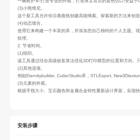
一辆救护车!打造专业的外观，打造珠宝背后的蓝色切口!受益于Cutti
(3)小熊维尼。
这个新工具允许你沿着曲线创建高级绳索。探索新的方法来创造
(4)动态缝合。
使用它来构建一个丰富的库，并添加您自己独特的个人主题。现
纹理。
2. 节省时间。
(1)组织。
该工具通过结合高级嵌套算法优化3D打印模型的位置和方向。
(2)其他选项。
例如Eternitybuilder, CutterStudio库，STLExport, New
(3)元素的外观。
根据手指大小、宝石颜色和金属合金特性重新设计界面，实现快
安装步骤