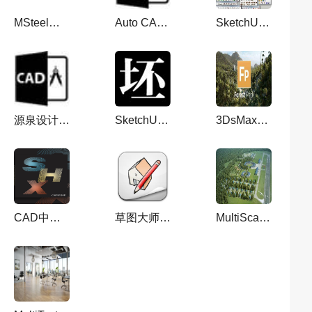
MSteel批打印软件 v2024（附安装教程）最新免费中文版
Auto CAD源泉插件YQArch6.6.2支持CAD2004-2020建筑设计制图插件
SketchUP草图大师常用插件库
源泉设计6.7.4b_CAD源泉设计插件 中文免费版
SketchUp坯子库 v3.2.6（草图大师su插件下载）官方正式版
3DsMax树木插件：ForestPack Pro v6.2.1 For 2018-2020破解版
CAD中英文字体大全_字库
草图大师版本转换器 v2022 for SU3-SU2022【SU版本转换器】免费版
MultiScatter 1.630 for 3DS Max 2024英文破解版